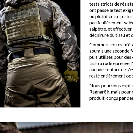
tests stricts de résis
ont passé le test exig
ou plutôt cette tortur
particulièrement salée
salpêtre, et effectuer
déchirure du tissu et 
Comme si ce test n'ét
soumis une seconde fo
puis utilisés pour des
tissu à rude épreuve.
aucune couture ne s'es
resté entièrement opé
Nous pourrions expliq
Ragnarök, mais pour no
produit, conçu par des