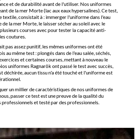
tance et de durabilité avant de l'utiliser. Nos uniformes
eant de la mer Morte (lac aux eaux hypersalines). Ce test,
e textile, consistait à : immerger l'uniforme dans l'eau
 de la mer Morte, le laisser sécher au soleil avec le
 plusieurs courses avec pour tester la capacité anti-
des coutures.
ait pas assez punitif, les mêmes uniformes ont été
is au même test : plongés dans de l'eau salée, séchés,
 exercices et certaines courses, mettant à nouveau le
 Nos uniformes Ragnarök ont passé le test avec succès,
t déchirée, aucun tissu n'a été touché et l'uniforme est
rationnel.
uer un millier de caractéristiques de nos uniformes de
us, passer ce test est une preuve de la qualité du
 professionnels et testé par des professionnels.