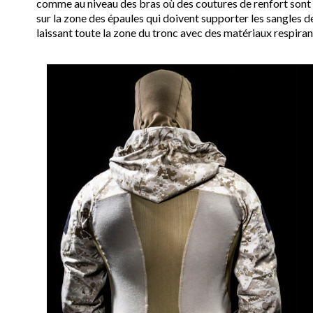
comme au niveau des bras où des coutures de renfort sont s
sur la zone des épaules qui doivent supporter les sangles de
laissant toute la zone du tronc avec des matériaux respiran