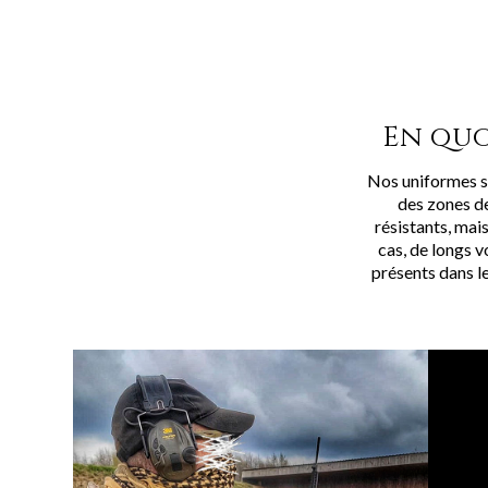
En quo
Nos uniformes so
des zones de
résistants, mai
cas, de longs v
présents dans l