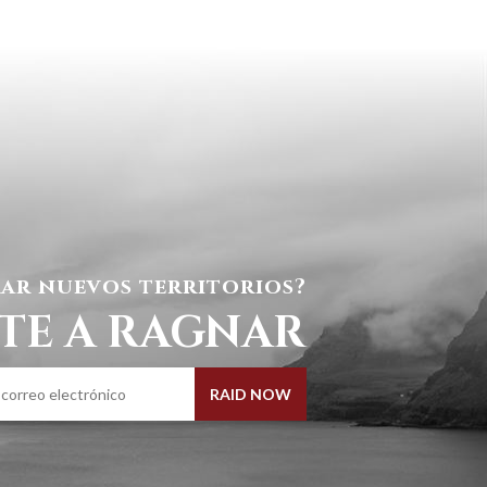
ar nuevos territorios?
TE A RAGNAR
RAID NOW